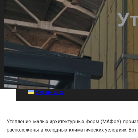
Внутренняя отделка
У
Монтаж коммуникаций
Галерея
Статьи
Контакты
Русский
English
Українська
Утепление малых архитектурных форм (МАФов) произво
расположены в холодных климатических условиях. Вот