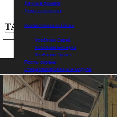
Дачные домики
Дома на колесах
Адрес
Хозяйственные блоки
г. Харьков, ул. Д
Хозблоки Сарай
15/17, 4 этаж, каб
Хозблоки Беседка
Хозблоки Туалет
Посты охраны
Специализированные модули
Модульные бомбоубежища
Услуги
Доставка
Строительство фундаментов
Монтаж/демонтаж
Наружная отделка