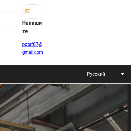
Напиши
те
pptaf87@
gmail.com
Русский