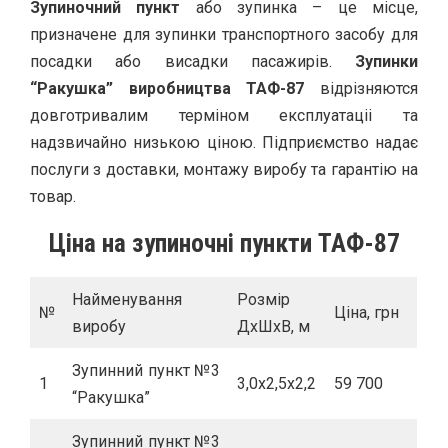
Зупиночний пункт
або зупинка – це місце,
призначене для зупинки транспортного засобу для
посадки або висадки пасажирів.
Зупинки
“Ракушка” виробництва ТАФ-87
відрізняются
довготривалим терміном експлуатаціі та
надзвичайно низькою ціною. Підприємство надає
послуги з доставки, монтажу виробу та гарантію на
товар.
Ціна на зупиночні пункти ТАФ-87
Найменування
Розмір
№
Ціна, грн
виробу
ДхШхВ, м
Зупинний пункт №3
1
3,0х2,5х2,2
59 700
“Ракушка”
Зупинний пункт №3