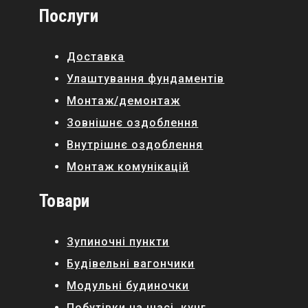
Послуги
Доставка
Улаштування фундаментів
Монтаж/демонтаж
Зовнішнє оздоблення
Внутрішнє оздоблення
Монтаж комунікацій
Товари
Зупиночні пункти
Будівельні вагончики
Модульні будиночки
Побутівки на шасі, кунг