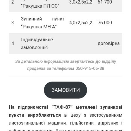
2
3,0х2,5х2,2
61 700
“Ракушка ПЛЮС”
Зупинний пункт
3
4,0х2,5х2,2
76 000
“Ракушка МЕГА”
Індивідуальне
4
договірна
замовлення
За детальною інформацією звертайтесь до відділу
продажів за телефоном
050-915-05-38
ЗАМОВИТИ
На підприємстві “ТАФ-87” металеві зупинкові
пункти виробляються
в цеху з застосуванням
листозгинальної машини, гільйотини, відрізних і
рубочных верстатів. Для виготовлення зупиночних