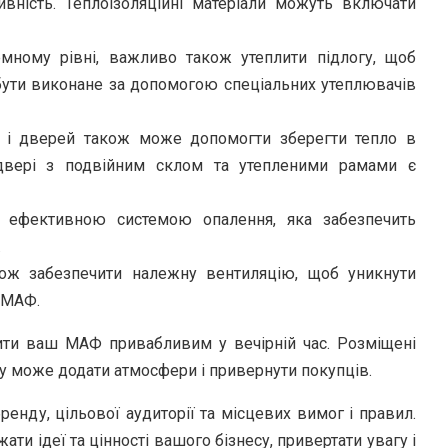
вність. Теплоізоляційні матеріали можуть включати
ому рівні, важливо також утеплити підлогу, щоб
 бути виконане за допомогою спеціальних утеплювачів
 і дверей також може допомогти зберегти тепло в
 двері з подвійним склом та утепленими рамами є
ефективною системою опалення, яка забезпечить
.
ож забезпечити належну вентиляцію, щоб уникнути
 МАФ.
ти ваш МАФ привабливим у вечірній час. Розміщені
аду може додати атмосфери і привернути покупців.
нду, цільової аудиторії та місцевих вимог і правил.
и ідеї та цінності вашого бізнесу, привертати увагу і