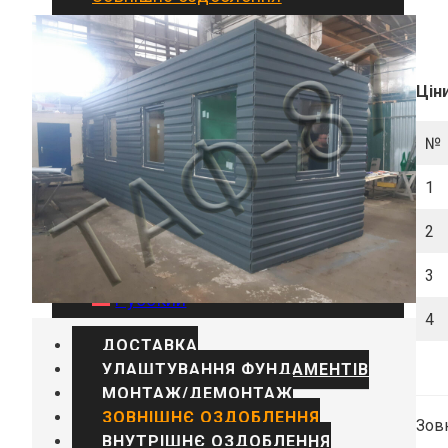
Внутрішнє оздоблення
Монтаж комунікацій
Галерея
Цін
Статті
Контакти
№
Українська
1
2
English
3
Русский
4
ДОСТАВКА
УЛАШТУВАННЯ ФУНДАМЕНТІВ
МОНТАЖ/ДЕМОНТАЖ
ЗОВНІШНЄ ОЗДОБЛЕННЯ
Зов
ВНУТРІШНЄ ОЗДОБЛЕННЯ