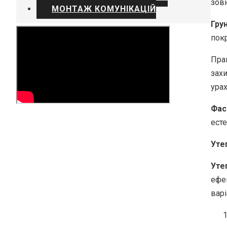
зов
МОНТАЖ КОМУНІКАЦІЙ
Гру
пок
Пра
зах
ура
Фас
ест
Уте
Уте
ефе
вар