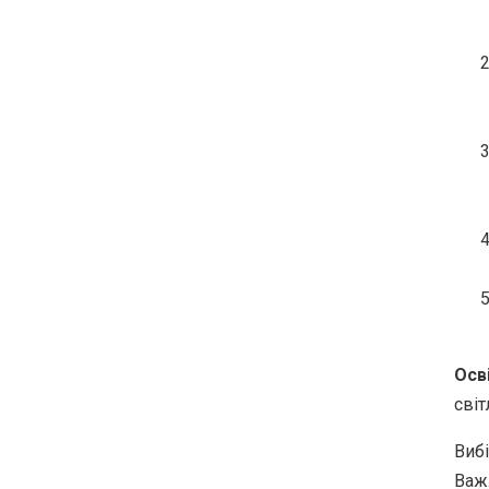
Осв
світ
Виб
Важл