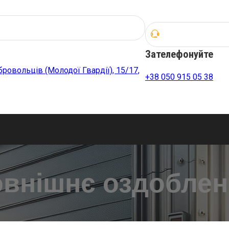
Зателефонуйте
обровольців (Молодої Гвардії), 15/17,
+38 050 915 05 38
овнішнє оздоблен