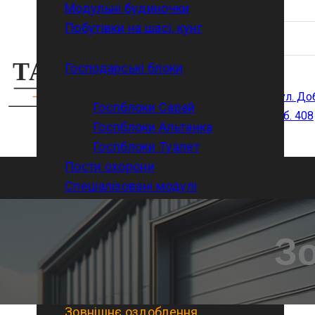
Модульні будиночки
Побутівки на шасі, кунг
Адреса
Господарські блоки
м. Харків, вул. Д
Госпблоки Сарай
4 поверх, каб. 408
Госпблоки Альтанка
Госпблоки Туалет
Пости охорони
Спеціалізовані модулі
Модульні бомбосховища
Послуги
З
Доставка
Улаштування фундаментів
Монтаж/демонтаж
Зовнішнє оздоблення