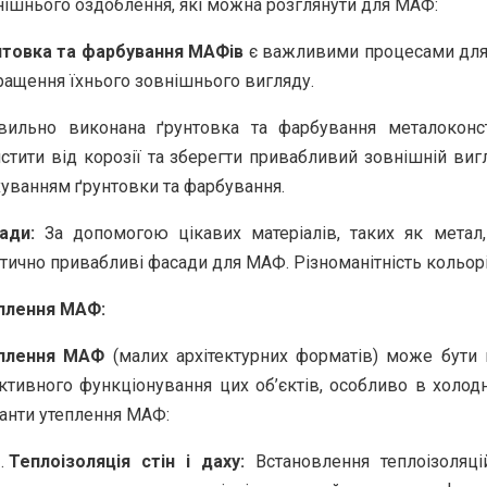
нішнього оздоблення, які можна розглянути для МАФ:
нтовка та фарбування МАФів
є важливими процесами для з
ращення їхнього зовнішнього вигляду.
вильно виконана ґрунтовка та фарбування металоконс
истити від корозії та зберегти привабливий зовнішній виг
хуванням ґрунтовки та фарбування.
ади:
За допомогою цікавих матеріалів, таких як метал,
етично привабливі фасади для МАФ. Різноманітність кольор
плення МАФ:
плення МАФ
(малих архітектурних форматів) може бути
ктивного функціонування цих об’єктів, особливо в холодн
іанти утеплення МАФ:
Теплоізоляція стін і даху:
Встановлення теплоізоляці