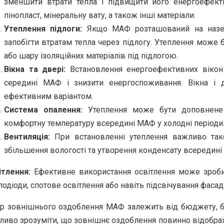
зменшити втрати тепла і підвищити його енергоефекти
пінопласт, мінеральну вату, а також інші матеріали.
Утеплення підлоги:
Якщо МАФ розташований на наземн
запобігти втратам тепла через підлогу. Утеплення може
або шару ізоляційних матеріалів під підлогою.
Вікна та двері:
Встановлення енергоефективних вікон
середині МАФ і знизити енергоспоживання. Вікна і
ефективним варіантом.
Система опалення:
Утеплення може бути доповнене 
комфортну температуру всередині МАФ у холодні періоди
Вентиляція:
При встановленні утеплення важливо так
збільшення вологості та утворення конденсату всередині
ітлення:
Ефективне використання освітлення може зроби
лодіоди, спотове освітлення або навіть підсвічування фас
ір зовнішнього оздоблення МАФ залежить від бюджету, бре
иво зрозуміти, що зовнішнє оздоблення повинно відображат