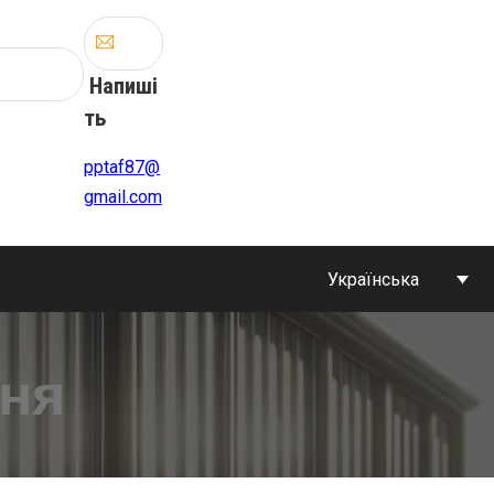
Напиші
ть
pptaf87@
gmail.com
Українська
ня